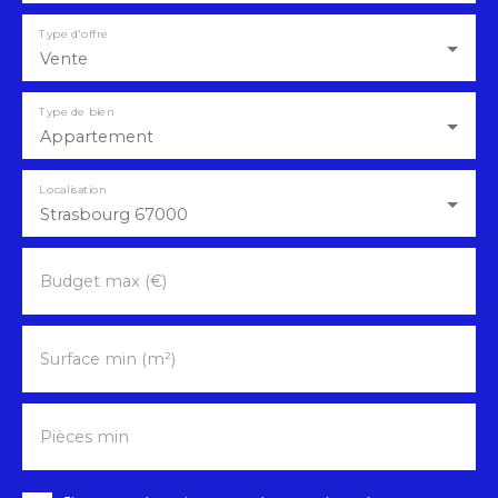
Type d'offre
Vente
Type de bien
Appartement
Localisation
Strasbourg 67000
Budget max (€)
Surface min (m²)
Pièces min