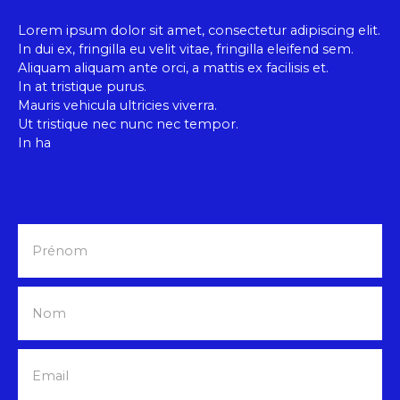
primaire : 293 kWh/m²/an Consommation énergie
finale : 0 kWh/m²/an Montant estimé des
Lorem ipsum dolor sit amet, consectetur adipiscing elit.
dépenses annuelles d'énergie pour un usage
In dui ex, fringilla eu velit vitae, fringilla eleifend sem.
standard : entre 1 500 € et 2 080 € sur les années
Aliquam aliquam ante orci, a mattis ex facilisis et.
2021, 2022 et 2023 (abonnements compris).
In at tristique purus.
Mauris vehicula ultricies viverra.
Ut tristique nec nunc nec tempor.
In ha
Prénom
Nom
Email