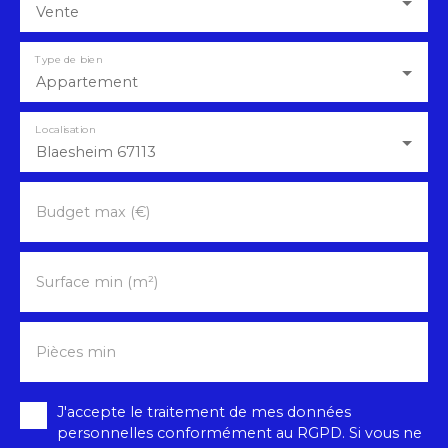
Vente
Type de bien
Appartement
Localisation
Blaesheim 67113
Budget max (€)
Surface min (m²)
Pièces min
J'accepte le traitement de mes données
personnelles conformément au RGPD. Si vous ne