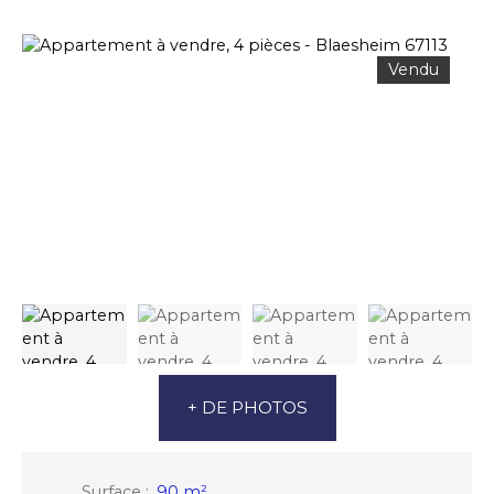
Vendu
+ DE PHOTOS
Surface
:
90
m²