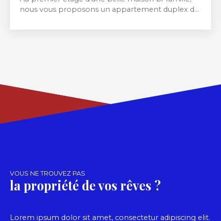
nous vous proposons un appartement duplex de
115 m2 comprenant un spacieux espace de vie de
38 m² avec balcon, une chambre de 14 m² une
petite pièce de 7m2 actuellement en bureau, une
cuisine équipé avec coin repas et une terrasse de 9
m². Dans les combles une chambre et une salle
de bain avec douche et baignoire Une grande
cave, 2 garages individuels dans la cour, et un
potager. Rénovation de la maison en 2023 avec
une isolation extérieur et l'installation d'une
pompe à chaleur, chauffe-eau thermodynamique
+ poêle à bois Volets domotiques solaires récents
un bel extérieur clôturé agrémente ce logement.
VOUS NE TROUVEZ PAS
la propriété de vos rêves ?
Lorem ipsum dolor sit amet, consectetur adipiscing elit.