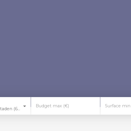
Budget max (€)
Surface min
Illkirch-Graffenstaden (67400)