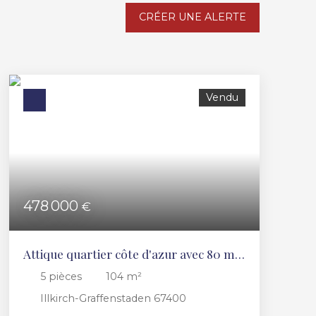
CRÉER UNE ALERTE
Vendu
478 000
€
Attique quartier côte d'azur avec 80 m2
de terrasse
5
pièces
104
m²
Illkirch-Graffenstaden 67400