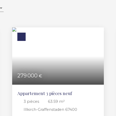
279 000
€
Appartement 3 pièces neuf
3
pièces
63.59
m²
Illkirch-Graffenstaden 67400