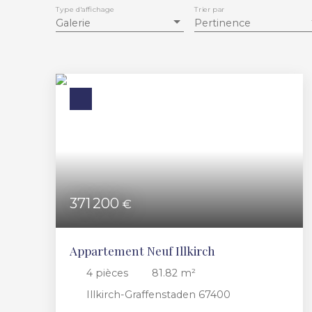
Type d'affichage
Trier par
Galerie
Pertinence
371 200
€
Appartement Neuf Illkirch
4
pièces
81.82
m²
Illkirch-Graffenstaden 67400