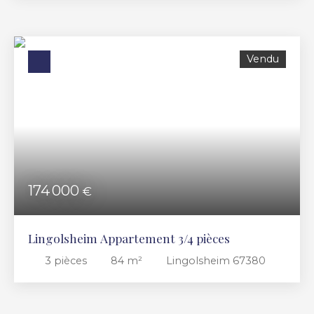
résidence à Lingolsheim. 63,80 m² Carrez et 73,80
au sol c balcon au sud, une cuisine meublée, un
WC avec un lave main au 1er niveau. Au 2eme
niveau vous trouverez 2 chambres , une Sdb avec
Vendu
une baignoire et WC, un dégagement avec
dressing. un garage complète le tout.
174 000
€
Lingolsheim Appartement 3/4 pièces
3
pièces
84
m²
Lingolsheim 67380