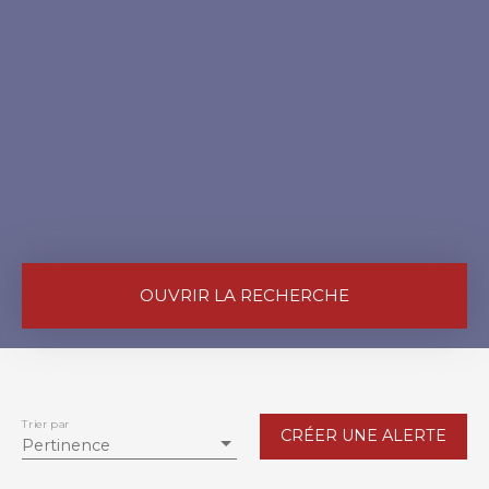
OUVRIR LA RECHERCHE
Vente
Location
Type de bien
Appartement
Trier par
CRÉER UNE ALERTE
Pertinence
Localisation
Lingolsheim (67380)