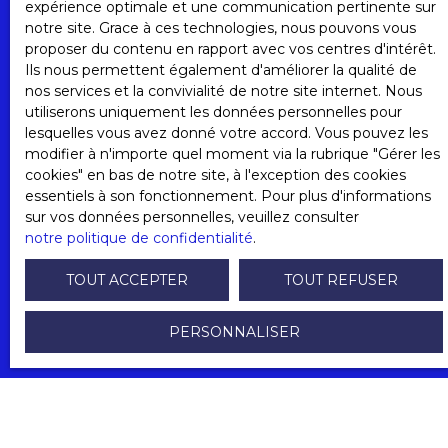
expérience optimale et une communication pertinente sur
notre site. Grace à ces technologies, nous pouvons vous
proposer du contenu en rapport avec vos centres d'intérêt.
Surface min (m²)
Ils nous permettent également d'améliorer la qualité de
nos services et la convivialité de notre site internet. Nous
utiliserons uniquement les données personnelles pour
Pièces min
lesquelles vous avez donné votre accord. Vous pouvez les
modifier à n'importe quel moment via la rubrique ″Gérer les
cookies″ en bas de notre site, à l'exception des cookies
J'accepte le traitement de mes données
essentiels à son fonctionnement. Pour plus d'informations
personnelles conformément au RGPD. Si vous ne
sur vos données personnelles, veuillez consulter
souhaitez pas faire l'objet de prospection
notre politique de confidentialité
.
commerciale par voie téléphonique, vous pouvez
vous inscrire gratuitement sur la liste d'opposition
TOUT ACCEPTER
TOUT REFUSER
au démarchage téléphonique, prévu par l'article
L223-1 du code de la consommation, sur le site
PERSONNALISER
Internet www.bloctel.gouv.fr ou par courrier
adressé à :
Société Worldline, Service Bloctel, CS 61311, 41013
BLOIS CEDEX.