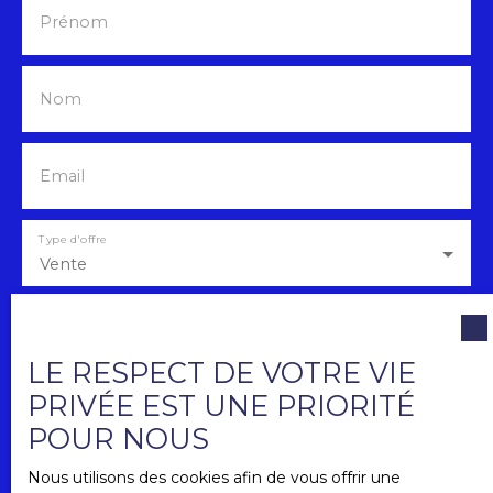
Prénom
Nom
Email
Type d'offre
Vente
Type de bien
Appartement
LE RESPECT DE VOTRE VIE
Localisation
PRIVÉE EST UNE PRIORITÉ
Lingolsheim (67380)
POUR NOUS
Nous utilisons des cookies afin de vous offrir une
Budget max (€)