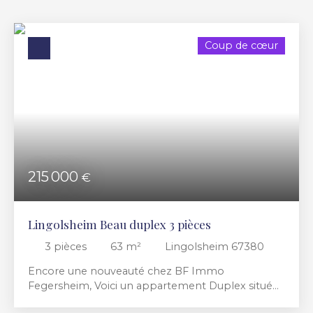
Budget max (€)
Coup de cœur
Surface min (m²)
RECHERCHER
215 000
€
Lingolsheim Beau duplex 3 pièces
3
pièces
63
m²
Lingolsheim 67380
Encore une nouveauté chez BF Immo
Fegersheim, Voici un appartement Duplex situé
au deuxième et dernier étage d'une agréable