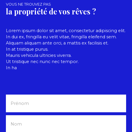
VOUS NE TROUVEZ PAS
nombreux espaces de rangement et de bricolage.
la propriété de vos rêves ?
Côté confort, la maison bénéficie d’une isolation
extérieure ainsi que de fenêtres récentes,
garantissant une meilleure performance
énergétique. Des travaux de rafraîchissement
Lorem ipsum dolor sit amet, consectetur adipiscing elit.
permettront de révéler tout le potentiel de cette
In dui ex, fringilla eu velit vitae, fringilla eleifend sem.
maison et de la personnaliser selon vos envies. À
Aliquam aliquam ante orci, a mattis ex facilisis et.
l’extérieur, vous profiterez d’un terrain
In at tristique purus.
entièrement clos et arboré, véritable écrin de
Mauris vehicula ultricies viverra.
verdure propice à la détente et à la tranquillité.
Ut tristique nec nunc nec tempor.
In ha
Prénom
Nom