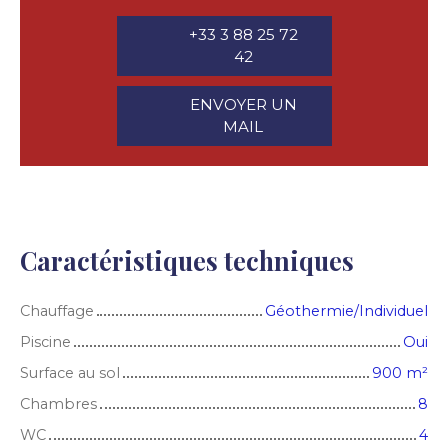
+33 3 88 25 72
42
ENVOYER UN
MAIL
Caractéristiques techniques
Chauffage
Géothermie/Individuel
Piscine
Oui
Surface au sol
900
m²
Chambres
8
WC
4