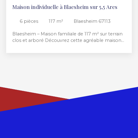
Maison individuelle à Blaesheim sur 5,5 Ares
6
pièces
117
m²
Blaesheim 67113
Blaesheim – Maison familiale de 117 m² sur terrain
clos et arboré Découvrez cette agréable maison
de 117 m², idéalement située dans un
environnement verdoyant, offrant de beaux
volumes et un fort potentiel. Dès l’entrée, vous
serez séduits par son agencement fonctionnel. Le
rez-de-chaussée comprend une chambre, des
toilettes indépendantes, un lumineux séjour ainsi
qu’une spacieuse cuisine donnant accès à une
terrasse couverte, idéale pour profiter des beaux
jours en toute saison. À l’étage, l’espace nuit se
compose de quatre grandes chambres et d’une
salle de bains, C sont donc cinq chambres au total,
parfaites pour accueillir une famille nombreuse ou
aménager un bureau et une chambre d’amis. Le
sous-sol complet dispose d’un atelier, d’une
chaufferie et d’un double garage, apportant de