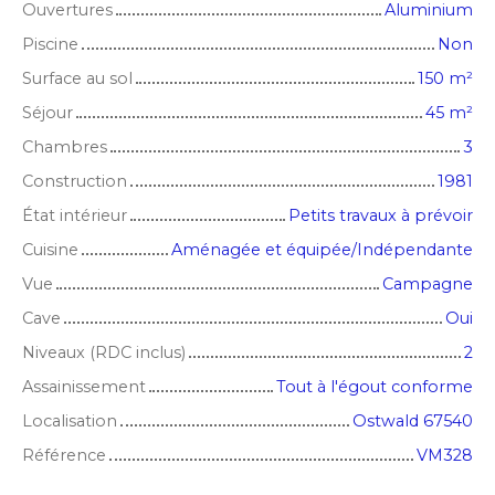
Ouvertures
Aluminium
Piscine
Non
Surface au sol
150
m²
Séjour
45
m²
Chambres
3
Construction
1981
État intérieur
Petits travaux à prévoir
Cuisine
Aménagée et équipée/Indépendante
Vue
Campagne
Cave
Oui
Niveaux (RDC inclus)
2
Assainissement
Tout à l'égout conforme
Localisation
Ostwald 67540
Référence
VM328