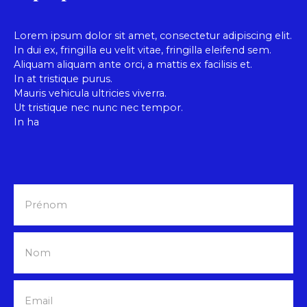
extérieure ainsi que de fenêtres récentes,
garantissant une meilleure performance
énergétique. Des travaux de rafraîchissement
Lorem ipsum dolor sit amet, consectetur adipiscing elit.
permettront de révéler tout le potentiel de cette
In dui ex, fringilla eu velit vitae, fringilla eleifend sem.
maison et de la personnaliser selon vos envies. À
Aliquam aliquam ante orci, a mattis ex facilisis et.
l’extérieur, vous profiterez d’un terrain
In at tristique purus.
entièrement clos et arboré, véritable écrin de
Mauris vehicula ultricies viverra.
verdure propice à la détente et à la tranquillité.
Ut tristique nec nunc nec tempor.
In ha
Prénom
Nom
Email