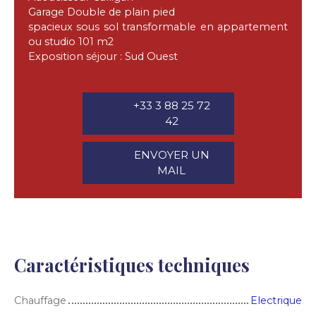
Garage Double de plain pied
spacieux sous sol transformable en appartement
ou studio 101 m2
Exposition séjour : Sud Ouest
+33 3 88 25 72
42
ENVOYER UN
MAIL
Caractéristiques techniques
Chauffage
Electrique