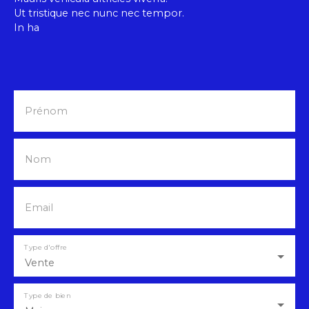
verdure propice à la détente et à la tranquillité.
Ut tristique nec nunc nec tempor.
In ha
Prénom
Nom
Email
Type d'offre
Vente
Type de bien