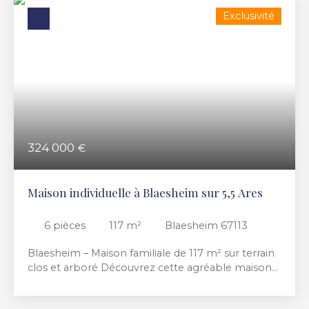
Exclusivité
324 000
€
Maison individuelle à Blaesheim sur 5,5 Ares
6
pièces
117
m²
Blaesheim 67113
Blaesheim – Maison familiale de 117 m² sur terrain
clos et arboré Découvrez cette agréable maison
de 117 m², idéalement située dans un
environnement verdoyant, offrant de beaux