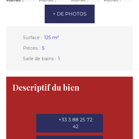
+ DE PHOTOS
Surface
:
125
m²
Pièces
:
5
Salle de bains
:
1
Descriptif du bien
+33 3 88 25 72
42